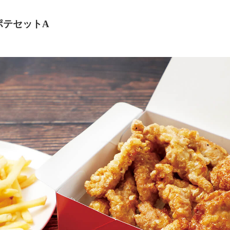
ポテセット
A