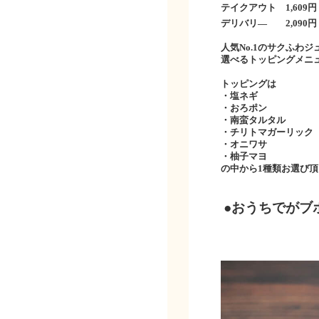
テイクアウト
1,609
円
デリバリ―
2,090
円
人気
No.1
のサクふわジ
選べるトッピングメニ
トッピングは
・塩ネギ
・おろポン
・南蛮タルタル
・チリトマガーリック
・オニワサ
・柚子マヨ
の中から
1
種類お選び頂
●
おうちでがブ