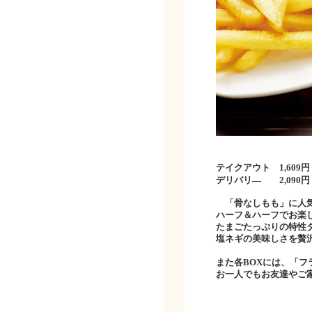
テイクアウト
1,609
円
デリバリ―
2,090
円
「骨なしもも」に人気
ハーフ＆ハーフでお楽
たまごたっぷりの特性
塩ネギの美味しさを贅
また各
BOX
には、「フ
お一人でもお友達やご