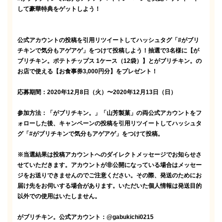
して豪華特典をゲットしよう！
公式アカウントの投稿を引用リツイートしてハッシュタグ「#がブリ
チキンで気分もアゲアゲ」をつけて投稿しよう！
抽選で3名様に【が
ブリチキン。ポテトチップス 1ケース（12袋）】
とがブリチキン。の
お店で使える
【お食事券3,000円分】
をプレゼント！
応募期間：2020年12月8日（火）〜2020年12月13日（日）
参加方法：
「がブリチキン。」「山芳製菓」の両公式アカウントをフ
ォローした後、キャンペーンの投稿を引用リツイートしてハッシュタ
グ「#がブリチキンで気分もアゲアゲ」をつけて投稿。
※当選結果は投稿アカウントへのダイレクトメッセージでお知らせさ
せていただきます。アカウントが非公開になっている場合はメッセー
ジをお送りできませんのでご注意ください。その際、発送のためにお
届け先をお伺いする場合があります。いただいた個人情報は発送目的
以外での使用はいたしません。
がブリチキン。公式アカウント：
@gabukichi0215