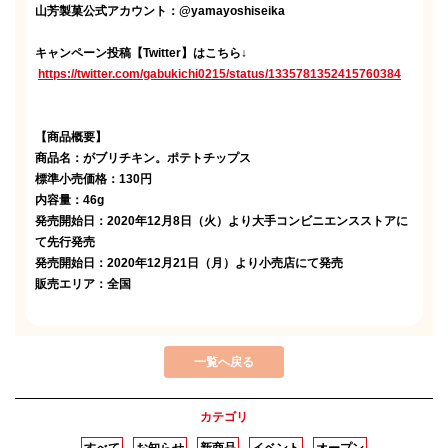
山芳製菓公式アカウント：
@yamayoshiseika
キャンペーン投稿【Twitter】はこちら↓
https://twitter.com/gabukichi0215/status/1335781352415760384
【商品概要】
商品名：がブリチキン。ポテトチップス
標準小売価格：130円
内容量：46g
発売開始日：2020年12月8日（火）より大手コンビニエンスストアに
て先行発売
発売開始日：2020年12月21日（月）より小売店にて発売
販売エリア：全国
一覧へ戻る
カテゴリ
すべて
お知らせ
新商品
イベント
オープン