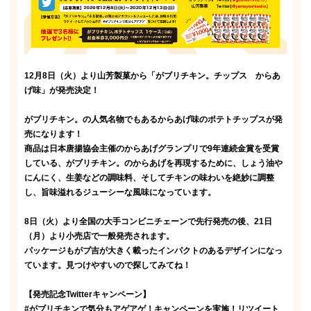
12月8日（火）より山芳製菓から「がブリチキン。チップス からあ
げ味」が発売決定！
がブリチキン。の人気名物でもあるからあげ味のポテトチップスが発
売になります！
商品は日本唐揚協会主催のからあげグランプリで9年連続金賞を受賞
している、がブリチキン。のからあげを再現するために、しょう油や
にんにく、生姜などの調味料、そしてチキンの味わいを絶妙に調整
し、旨味溢れるジューシーな風味になっています。
8日（火）より全国の大手コンビニチェーンで先行発売の後、21日
（月）より小売店で一般発売されます。
パッケージもがブ吉が大きく載ったインパクトのあるデザインになっ
ています。見つけやすいので探してみてね！
【発売記念Twitterキャンペーン】
#がブリチキンで気分もアゲアゲ！キャンペーンを実施！リツイート