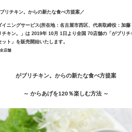
＼がブリチキン。からの新たな食べ方提案／
ダイニングサービス
(
所在地：名古屋市西区、代表取締役：加藤 
リチキン。」は
2019
年
10
月
1
日より全国
70
店舗の「がブリチ
セット」を販売開始いたします。
全店舗
がブリチキン。からの新たな食べ方提案
～ からあげを
120
％楽しむ方法 ～