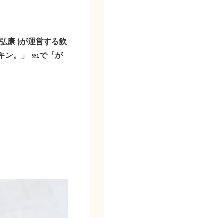
弘康
)
が運営する飲
キン。」
で「が
※
1