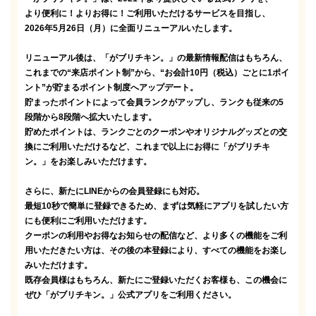
より便利に！よりお得に！ご利用いただけるサービスを目指し、
2026年5月26日（月）に全面リニューアルいたします。
リニューアル後は、「がブリチキン。」の最新情報配信はもちろん、
これまでの“来店ポイント制”から、“お会計10円（税込）ごとに1ポイ
ント”が貯まるポイント制度へアップデート。
貯まったポイントによって会員ランクがアップし、ランクも従来の5
段階から8段階へ拡大いたします。
貯めたポイントは、ランクごとのクーポンやオリジナルグッズとの交
換にご利用いただけるなど、これまで以上にお得に「がブリチキ
ン。」をお楽しみいただけます。
さらに、新たにLINEからの会員登録にも対応。
最短10秒で簡単に登録できるため、まずは気軽にアプリを試したい方
にも便利にご利用いただけます。
クーポンの利用やお得なお知らせの配信など、より多くの機能をご利
用いただきたい方は、その後の本登録により、すべての機能をお楽し
みいただけます。
既存会員様はもちろん、新たにご登録いただくお客様も、この機会に
ぜひ「がブリチキン。」公式アプリをご利用ください。