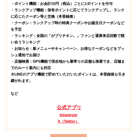
・ポイント機能：お会計10円（税込）ごとに1ポイントを付与
・ランクアップ機能：保有ポイントに応じてランクアップし、ランク
に応じたクーポン等と交換（本登録後）
・クーポン：ランクアップ時の特典クーポンやお誕生日クーポンなど
を予定
・ランキング：全国の「がブリチキン。」ファンと通算来店回数で競
い合うランキング
・お知らせ：新メニューやキャンペーン、お得なクーポンなどをプッ
シュ通知でお届け
・店舗検索：GPS機能で現在地から最寄りの店舗も検索でき、店舗ま
でのルート案内にも対応
※LINEのアプリ機能で貯めていただいたポイントは、本登録後も引き
継がれます。
など
公式アプリ
Instagram
X（Twitter）