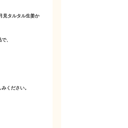
月見タルタル生姜か
品で、
しみください。