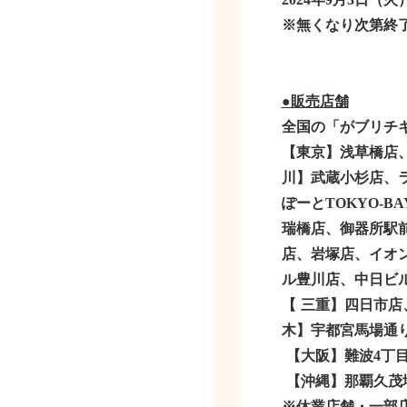
※
無くなり次第終
●販売店舗
全国の「がブリチキ
【東京】
浅草橋店
川】
武蔵小杉店、
ぽーとTOKYO-BA
瑞橋店、御器所駅
店、岩塚店、イオ
ル豊川店、中日ビ
【
三重】
四日市店
木】
宇都宮馬場通
【大阪】
難波4丁
【沖縄】
那覇久茂
※休業店舗・一部