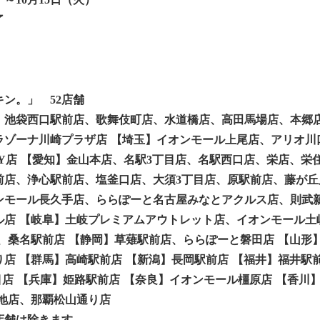
了
ン。」 52店舗
、池袋西口駅前店、歌舞伎町店、水道橋店、高田馬場店、本郷
ラゾーナ川崎プラザ店
【埼玉】
イオンモール上尾店、アリオ川
Y店
【愛知】
金山本店、名駅3丁目店、名駅西口店、栄店、栄
前店、浄心駅前店、塩釜口店、大須3丁目店、原駅前店、藤が丘
ンモール長久手店、ららぽーと名古屋みなとアクルス店、則武
ル店
【岐阜】
土岐プレミアムアウトレット店、イオンモール土
、桑名駅前店
【静岡】
草薙駅前店、ららぽーと磐田店
【山形
り店
【群馬】
高崎駅前店
【新潟】
長岡駅前店
【福井】
福井駅
目店
【兵庫】
姫路駅前店
【奈良】
イオンモール橿原店
【香川
地店、那覇松山通り店
店舗は除きます。