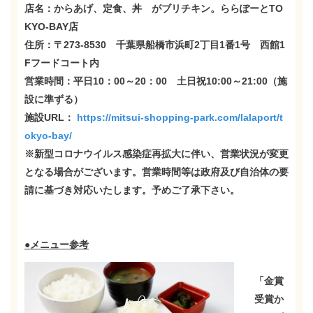
店名：からあげ、定食、丼 がブリチキン。ららぽーとTO
KYO-BAY店
住所：〒273-8530 千葉県船橋市浜町2丁目1番1号 西館1
Fフードコート内
営業時間：平日10：00～20：00 土日祝10:00～21:00（施
設に準ずる）
施設URL：
https://mitsui-shopping-park.com/lalaport/t
okyo-bay/
※新型コロナウイルス感染症再拡大に伴い、営業状況が変更
となる場合がございます。営業時間等は政府及び自治体の要
請に基づき対応いたします。予めご了承下さい。
●メニュー参考
「金賞
受賞か