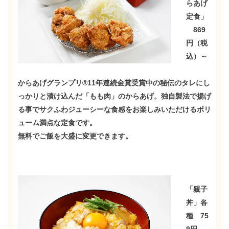
らあげ
定食」
869
円（税
込）
～
からあげグランプリ®11年連続金賞受賞中の秘伝のタレにし
っかりと漬け込んだ「もも肉」のからあげ。独自製法で揚げ
る事でサクふわジューシーな食感をお楽しみいただけるボリ
ューム満点な定食です。
無料でご飯を大盛に変更できます。
「親子
丼」
各
種
75