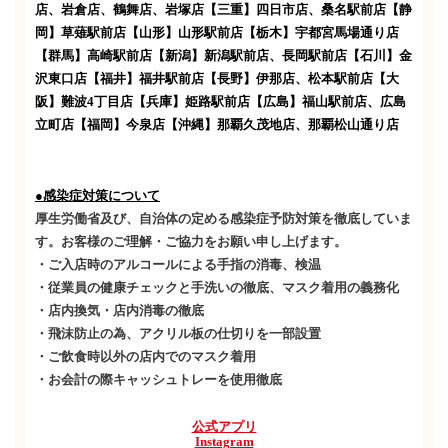
店、岩倉店、鶴舞店、岩塚店
【三重】
四日市店、桑名駅前店
【静
岡】
草薙駅前店
【山形】
山形駅前店
【栃木】
宇都宮馬場通り店
【群馬】
高崎駅前店
【新潟】
新潟駅前店、長岡駅前店
【石川】
金
沢東口店
【福井】
福井駅前店
【長野】
伊那店、松本駅前店
【大
阪】
難波
4
丁目店
【兵庫】
姫路駅前店
【広島】
福山駅前店、広島
立町店
【福岡】
今泉店【
沖縄】
那覇久茂地店、那覇松山通り店
●感染症対策について
厚生労働省及び、自治体の定める感染症予防対策を徹底していま
す。お客様のご理解・ご協力をお願い申し上げます。
・ご入店時のアルコールによる手指の消毒、検温
・従業員の健康チェックと手洗いの徹底、マスク着用の義務化
・店内換気・店内消毒の徹底
・飛沫防止の為、アクリル板の仕切りを一部設置
・ご飲食時以外の店内でのマスク着用
・お会計の際キャッシュトレーを使用徹底
公式アプリ
Instagram