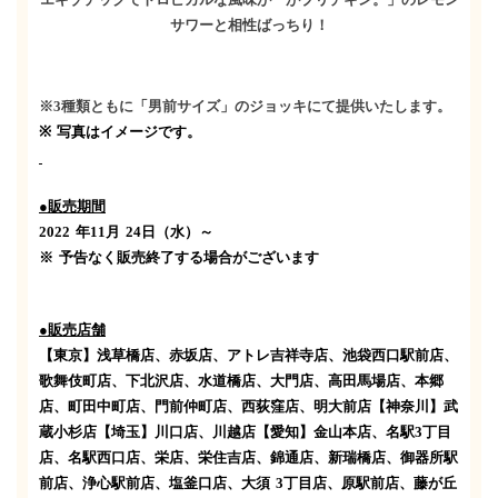
サワーと相性ばっちり！
※
3
種類ともに「男前サイズ」のジョッキにて提供いたします。
※
写真はイメージです。
●販売期間
2022
年
11
月
24
日（水）～
※
予告なく販売終了する場合がございます
●販売店舗
【東京】
浅草橋店、赤坂店、アトレ吉祥寺店、池袋西口駅前店、
歌舞伎町店、下北沢店、水道橋店、大門店、高田馬場店、本郷
店、町田中町店、門前仲町店、西荻窪店、明大前店
【神奈川】
武
蔵小杉店
【埼玉】
川口店、川越店
【愛知】
金山本店、名駅
3
丁目
店、名駅西口店、栄店、栄住吉店、錦通店、新瑞橋店、御器所駅
前店、浄心駅前店、塩釜口店、大須
3
丁目店、原駅前店、藤が丘