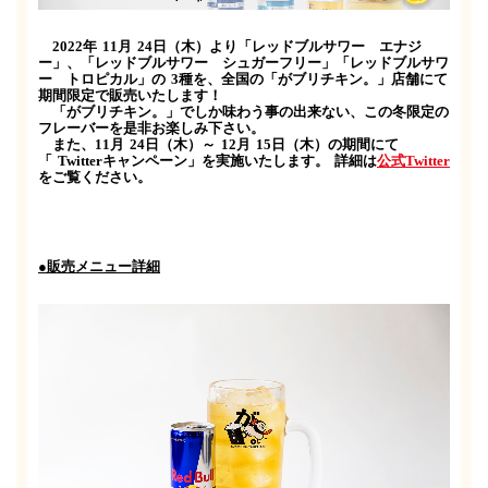
2022
年
11
月
24
日（木）より「レッドブルサワー エナジ
ー」、「レッドブルサワー シュガーフリー」「レッドブルサワ
ー トロピカル」の
3
種を、全国の「がブリチキン。」店舗にて
期間限定で販売いたします！
「がブリチキン。」でしか味わう事の出来ない、この冬限定の
フレーバーを是非お楽しみ下さい。
また、
11
月
24
日（木）～
12
月
15
日（木）の期間にて
「
Twitter
キャンペーン」を実施いたします。
詳細は
公式
Twitter
をご覧ください。
●販売メニュー詳細