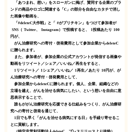
「あつまれ、想い」をスローガンに掲げ、賛同する企業のブラ
ンドの商品やロゴに関連する「
C
」の部分を自由なカタチで消し
た画像や動画を、
「
#deleteC
大作戦」と「
#
がブリチキン」をつけて参加者が
SNS
（
Twitter
、
Instagram
）で投稿すると、
1
投稿あたり
100
円が、
がん治療研究への寄付・啓発費用として参加企業から
deleteC
に贈られます。
また、参加者が、参加企業の公式アカウントが発信する画像や
動画をリツイート／シェア／いいね／再生をすると、
1
リツイート／
1
シェア／いいね／
1
再生／あたり
10
円が、が
ん治療研究への寄付・啓発費用として、
参加企業から
deleteC
に贈られます。個人、企業、組織などの
立場を越え、がんを治せる病気にしたい、という想いを自由に意
思表示することで、
誰もががん治療研究を応援できる仕組みをつくり、がん治療研
究への寄付と啓発を通じて、
1
日でも早く「がんを治せる病気にする日」を手繰り寄せるこ
とに貢献します。
（特定非営利活動法人
deleteC
プレスリリースより抜粋）