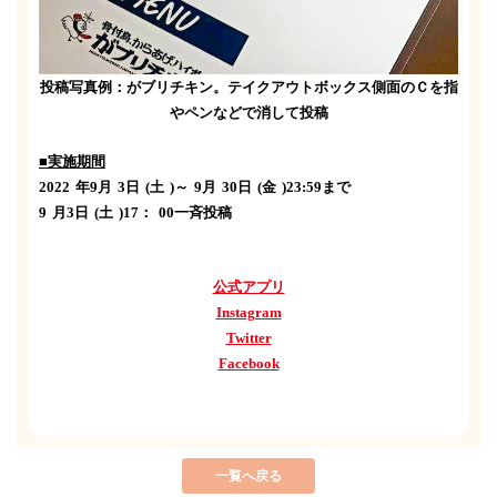
投稿写真例：がブリチキン。テイクアウトボックス側面のＣを指
やペンなどで消して投稿
■実施期間
2022
年
9
月
3
日
(
土
)
～
9
月
30
日
(
金
)23:59
まで
9
月
3
日
(
土
)17
：
00
一斉投稿
公式アプリ
Instagram
Twitter
Facebook
一覧へ戻る