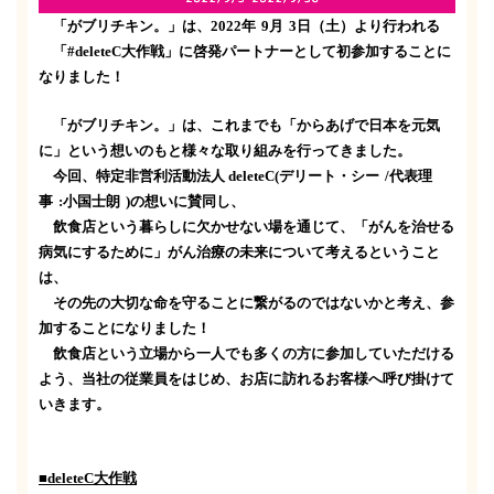
「がブリチキン。」は、
2022
年
9
月
3
日（土）より行われる
「
#deleteC
大作戦」に啓発パートナーとして初参加することに
なりました！
「がブリチキン。」は、これまでも「からあげで日本を元気
に」という想いのもと様々な取り組みを行ってきました。
今回、特定非営利活動法人
deleteC(
デリート・シー
/
代表理
事
:
小国士朗
)
の想いに賛同し、
飲食店という暮らしに欠かせない場を通じて、「がんを治せる
病気にするために」がん治療の未来について考えるということ
は、
その先の大切な命を守ることに繋がるのではないかと考え、参
加することになりました！
飲食店という立場から一人でも多くの方に参加していただける
よう、当社の従業員をはじめ、お店に訪れるお客様へ呼び掛けて
いきます。
■deleteC大作戦