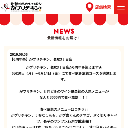
店舗検索
NEWS
最新情報をお届け！
2019.06.06
【6周年祭】がブリチキン。名駅3丁目店
がブリチキン。名駅3丁目店が6周年を迎えます★
6月10日（月）～6月14日（金）にて食べ飲み放題コースを実施しま
す。
がブリチキン。と同ビルのワイン倶楽部の人気メニューが
なんと3000円で食べ放題！！！
食べ放題のメニューはコチラ↓↓
がブリチキン。：骨なしもも、がブ吉くんのタマゴ、ざく切りキャベ
ツ、長芋のツンツンわさび醤油漬け
ピリ辛キューリ1本、TKG（たまごかけごはん）、漬け込みハイボー