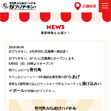
店舗検索
NEWS
最新情報をお届け！
2019.06.05
がブリチキン。が6月9日に広島県へ初出店！
がブリチキン。がついに広島県にオープンします。
6月9日（日）16時よりオープン!!
骨付鳥
肉汁じゅわ〜な
からあげ
サクふわジューシー！8年連続金賞受賞の
漬け込みハ
果実を2週間漬け込んだウィスキーで作るフルーティな
イボール
が名物のがブリチキン。