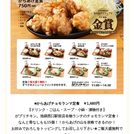
■からあげチョモランマ定食 ￥1,480円
【ドリンク・ごはん・スープ・小鉢・漬物付き】
がブリチキン。池袋西口駅前店名物ランチのチョモランマ定食！
なんと骨なしもも15個！！からあげの山を攻略できるのか！
お好みでおろしをトッピングしてお召し上り下さい★ご飯大盛無料で