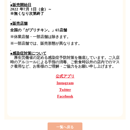
●
販売
開始日
2022
年
7
月
1
日（金）～
※
無くなり次第終了
●販売店舗
全国の「がブリチキン。」
65
店舗
※休業店舗・一部店舗は除きます。
※一部店舗では、販売形態が異なります。
●感染症対策について
厚生労働省の定める感染症予防対策を徹底しています。ご入店
時のアルコールによる手指の消毒、ご飲食時以外の店内でのマス
ク着用など、お客様のご理解・ご協力をお願い申し上げます。
公式アプリ
Instagram
Twitter
Facebook
一覧へ戻る