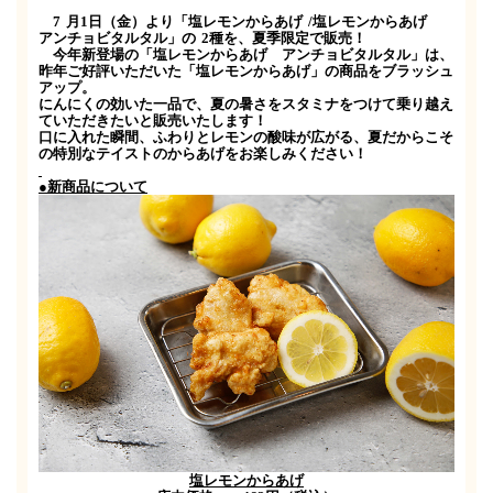
7
月
1
日（金）より「塩レモンからあげ
/
塩レモンからあげ
アンチョビタルタル」の
2
種を、夏季限定で販売！
今年新登場の「塩レモンからあげ アンチョビタルタル」は、
昨年ご好評いただいた「塩レモンからあげ」の商品をブラッシュ
アップ。
にんにくの効いた一品で、夏の暑さをスタミナをつけて乗り越え
ていただきたいと販売いたします！
口に入れた瞬間、ふわりとレモンの酸味が広がる、夏だからこそ
の特別なテイストのからあげをお楽しみください！
●新商品について
塩レモンからあげ