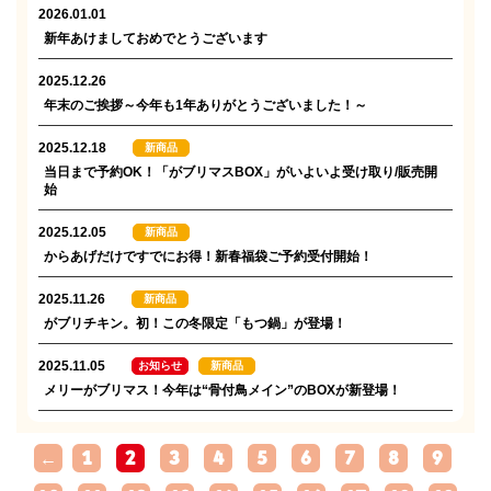
2026.01.01
新年あけましておめでとうございます
2025.12.26
年末のご挨拶～今年も1年ありがとうございました！～
2025.12.18
新商品
当日まで予約OK！「がブリマスBOX」がいよいよ受け取り/販売開
始
2025.12.05
新商品
からあげだけですでにお得！新春福袋ご予約受付開始！
2025.11.26
新商品
がブリチキン。初！この冬限定「もつ鍋」が登場！
2025.11.05
お知らせ
新商品
メリーがブリマス！今年は“骨付鳥メイン”のBOXが新登場！
←
1
2
3
4
5
6
7
8
9