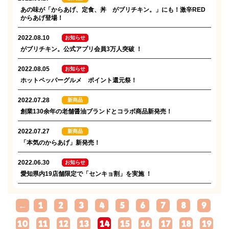
あの味が「からあげ、定食、丼 がブリチキン。」にも！激辛RED
からあげ登場！
2022.08.10
お知らせ
がブリチキン。公式アプリ会員3万人突破 ！
2022.08.05
お知らせ
ホットペッパーグルメ ポイント還元祭！
2022.07.28
新商品
創業130余年の老舗醤油ブランドとコラボ商品新発売！
2022.07.27
新商品
「本気のからあげ」新発売！
2022.06.30
お知らせ
愛知県内19店舗限定で「センキョ割」を実施 ！
←
1
2
3
4
5
6
7
8
9
10
11
12
13
14
15
16
17
18
19